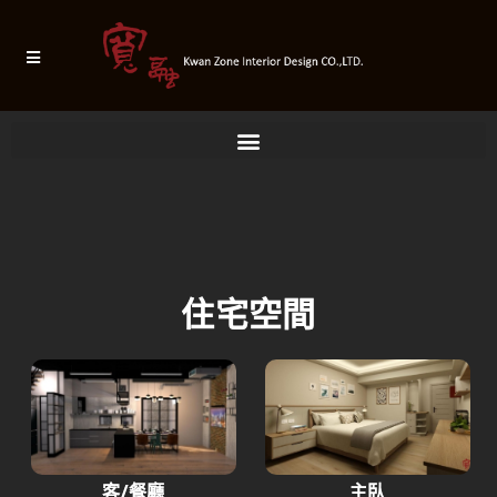
住宅空間
客/餐廳
主臥