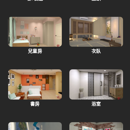
兒童房
次臥
書房
浴室