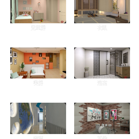
兒童房
次臥
書房
浴室
廊道
其他